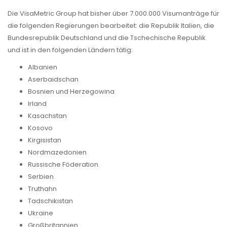
Die VisaMetric Group hat bisher über 7.000.000 Visumanträge für
die folgenden Regierungen bearbeitet: die Republik Italien, die
Bundesrepublik Deutschland und die Tschechische Republik
und ist in den folgenden Ländern tätig:
Albanien
Aserbaidschan
Bosnien und Herzegowina
Irland
Kasachstan
Kosovo
Kirgisistan
Nordmazedonien
Russische Föderation
Serbien
Truthahn
Tadschikistan
Ukraine
Großbritannien