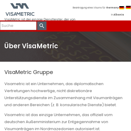
Beantragung eines Visums für
Germany
|
in
Albania
VisaMetric ist der einzige Dienstleister, der von
der Deutschen Botschaft in Tirana beauftragt
wurde, Visaanträge in Albanien
entgegenzunehmen.
Über VisaMetric
VisaMetric Gruppe
Visametric ist ein Unternehmen, das diplomatischen
Vertretungen hochwertige, nicht diskretionäre
Unterstützungsdienste im Zusammenhang mit Visumanträgen
und anderen Bereichen (z. B. konsularische Dienste) bietet.
Visametric ist das einzige Unternehmen, das offiziell vom
deutschen Außenministerium zur Entgegennahme von
Visumanträgen im Nordmazedonien autorisiert ist.