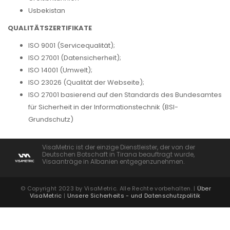
Usbekistan
QUALITÄTSZERTIFIKATE
ISO 9001 (Servicequalität);
ISO 27001 (Datensicherheit);
ISO 14001 (Umwelt);
ISO 23026 (Qualität der Webseite);
ISO 27001 basierend auf den Standards des Bundesamtes
für Sicherheit in der Informationstechnik (BSI-
Grundschutz)
VisaMetric ist der einzige Dienstleister, der von der
Deutschen Botschaft in Tirana beauftragt wurde,
Visaanträge in Albanien entgegenzunehmen.
© Copyright 2023 by VisaMetric. Alle Rechte vorbehalten. |
Über
VisaMetric
|
Unsere Sicherheits - und Datenschutzpolitik