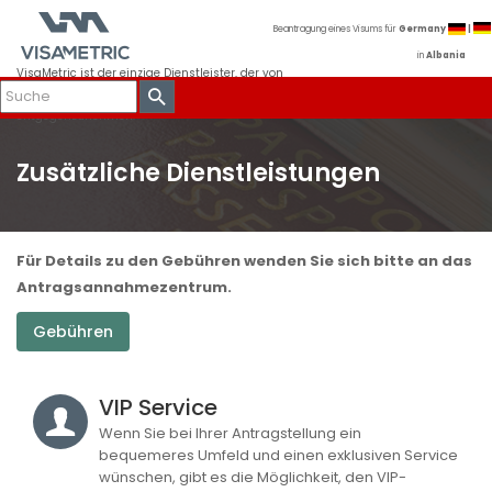
Beantragung eines Visums für
Germany
|
in
Albania
VisaMetric ist der einzige Dienstleister, der von
der Deutschen Botschaft in Tirana beauftragt
wurde, Visaanträge in Albanien
entgegenzunehmen.
Zusätzliche Dienstleistungen
Für Details zu den Gebühren wenden Sie sich bitte an das
Antragsannahmezentrum.
Gebühren
VIP Service
Wenn Sie bei Ihrer Antragstellung ein
bequemeres Umfeld und einen exklusiven Service
wünschen, gibt es die Möglichkeit, den VIP-