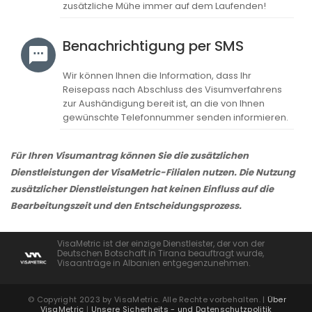
zusätzliche Mühe immer auf dem Laufenden!
Benachrichtigung per SMS
Wir können Ihnen die Information, dass Ihr
Reisepass nach Abschluss des Visumverfahrens
zur Aushändigung bereit ist, an die von Ihnen
gewünschte Telefonnummer senden informieren.
Für Ihren Visumantrag können Sie die zusätzlichen
Dienstleistungen der VisaMetric-Filialen nutzen. Die Nutzung
zusätzlicher Dienstleistungen hat keinen Einfluss auf die
Bearbeitungszeit und den Entscheidungsprozess.
VisaMetric ist der einzige Dienstleister, der von der
Deutschen Botschaft in Tirana beauftragt wurde,
Visaanträge in Albanien entgegenzunehmen.
© Copyright 2023 by VisaMetric. Alle Rechte vorbehalten. |
Über
VisaMetric
|
Unsere Sicherheits - und Datenschutzpolitik