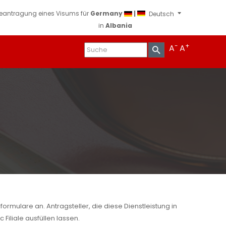
eantragung eines Visums für
Germany
|
in
Albania
-
+
A
A
sformulare an. Antragsteller, die diese Dienstleistung in
Filiale ausfüllen lassen.