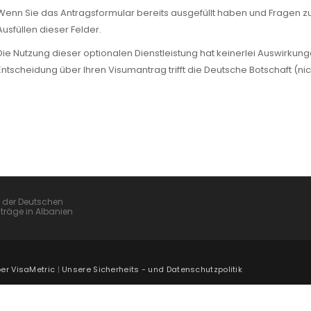
Wenn Sie das Antragsformular bereits ausgefüllt haben und Fragen zu
Ausfüllen dieser Felder.
Die Nutzung dieser optionalen Dienstleistung hat keinerlei Auswirkungen
Entscheidung über Ihren Visumantrag trifft die Deutsche Botschaft (nic
on der Deutschen
träge in Albanien
er VisaMetric
|
Unsere Sicherheits - und Datenschutzpolitik