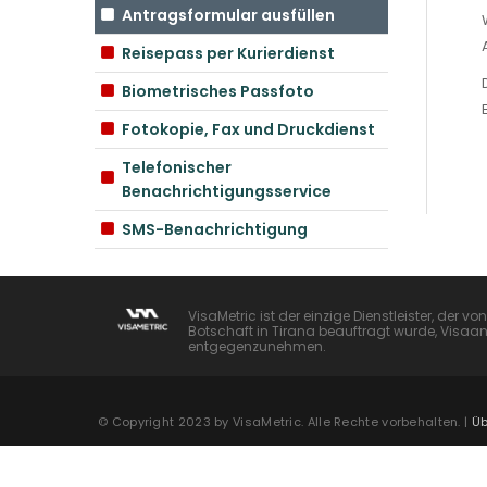
Antragsformular ausfüllen
Reisepass per Kurierdienst
Biometrisches Passfoto
Fotokopie, Fax und Druckdienst
Telefonischer
Benachrichtigungsservice
SMS-Benachrichtigung
VisaMetric ist der einzige Dienstleister, der v
Botschaft in Tirana beauftragt wurde, Visaan
entgegenzunehmen.
© Copyright 2023 by VisaMetric. Alle Rechte vorbehalten. |
Üb