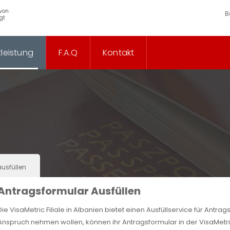
 von
B
gt
leistung
F.A.Q
Kontakt
usfüllen
Antragsformular Ausfüllen
Die VisaMetric Filiale in Albanien bietet einen Ausfüllservice für Antrag
Anspruch nehmen wollen, können ihr Antragsformular in der VisaMetric 