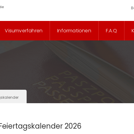
die
B
Visumverfahren
Informationen
F.A.Q
gskalender
Feiertagskalender 2026