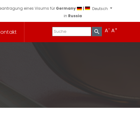
eantragung eines Visums für
Germany
|
in
Russia
-
+
A
A
Kontakt