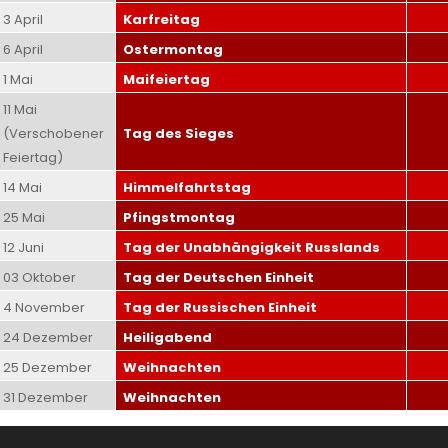
3 April
Karfreitag
6 April
Ostermontag
1 Mai
Maifeiertag
11 Mai
(Verschobener
Tag des Sieges
Feiertag)
14 Mai
Himmelfahrtstag
25 Mai
Pfingstmontag
12 Juni
Tag der Unabhängigkeit Russlands
03 Oktober
Tag der Deutschen Einheit
4 November
Tag der Russischen Einheit
24 Dezember
Heiligabend
25 Dezember
Weihnachten
31 Dezember
Weihnachten