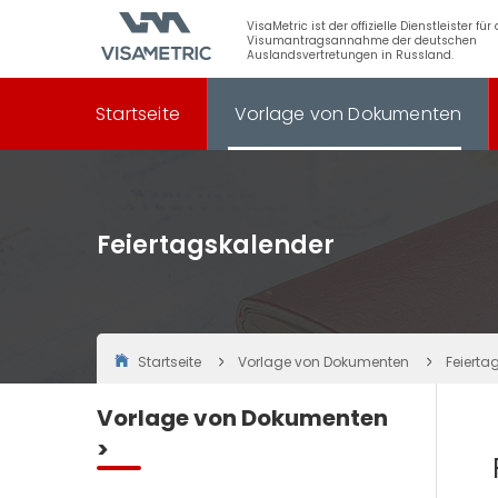
VisaMetric ist der offizielle Dienstleister für 
Visumantragsannahme der deutschen
Auslandsvertretungen in Russland.
Startseite
Vorlage von Dokumenten
Feiertagskalender
Startseite
Vorlage von Dokumenten
Feierta
Vorlage von Dokumenten
>