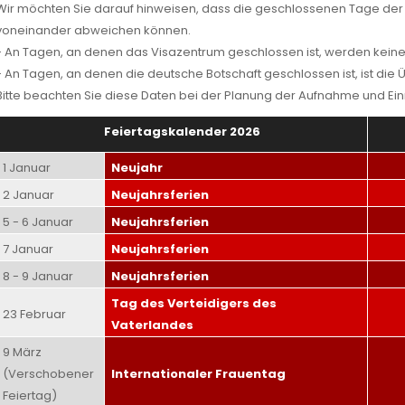
Wir möchten Sie darauf hinweisen, dass die geschlossenen Tage der V
voneinander abweichen können.
- An Tagen, an denen das Visazentrum geschlossen ist, werden kei
- An Tagen, an denen die deutsche Botschaft geschlossen ist, ist die 
Bitte beachten Sie diese Daten bei der Planung der Aufnahme und E
Feiertagskalender 2026
1 Januar
Neujahr
2 Januar
Neujahrsferien
5 - 6 Januar
Neujahrsferien
7 Januar
Neujahrsferien
8 - 9 Januar
Neujahrsferien
Tag des Verteidigers des
23 Februar
Vaterlandes
9 März
(Verschobener
Internationaler Frauentag
Feiertag)