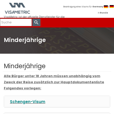
Beantragung eines Visums für
Germany
|
in
Russia
VisaMetric ist der offizielle Dienstleister für die
Visumantragsannahme der deutschen
Auslandsvertretungen in Russland.
Minderjährige
Minderjährige
Alle Bürger unter 18 Jahren müssen unabhängig vom
Zweck der Reise zusätzlich zur Hauptdokumentenliste
Folgendes vorlegen:
Schengen-Visum