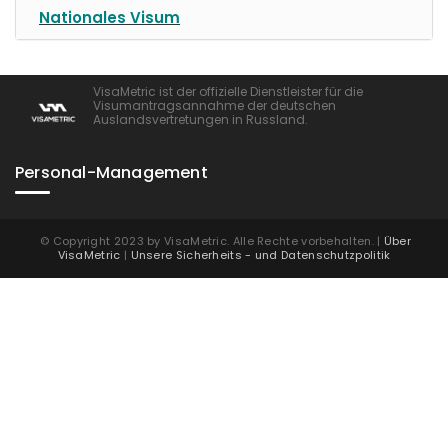
Nationales Visum
VisaMetric ist der offizielle Dienstleister für die
Visumantragsannahme der deutschen
Auslandsvertretungen in Russland.
Personal-Management
© Copyright 2023 by VisaMetric. Alle Rechte vorbehalten. |
Über
VisaMetric
|
Unsere Sicherheits - und Datenschutzpolitik